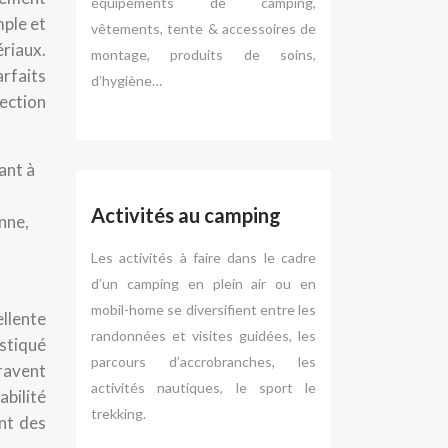
équipements de camping,
mple et
vêtements, tente & accessoires de
riaux.
montage, produits de soins,
arfaits
d’hygiène…
ection
ant à
Activités au camping
nne,
Les activités à faire dans le cadre
d’un camping en plein air ou en
mobil-home se diversifient entre les
ellente
randonnées et visites guidées, les
stiqué
parcours d’accrobranches, les
ravent
activités nautiques, le sport le
abilité
trekking.
nt des