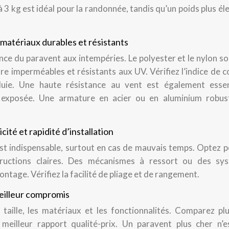
à 3 kg est idéal pour la randonnée, tandis qu’un poids plus él
 matériaux durables et résistants
ance du paravent aux intempéries. Le polyester et le nylon s
re imperméables et résistants aux UV. Vérifiez l’indice de 
uie. Une haute résistance au vent est également essent
 exposée. Une armature en acier ou en aluminium robus
icité et rapidité d’installation
est indispensable, surtout en cas de mauvais temps. Optez 
tructions claires. Des mécanismes à ressort ou des sy
ntage. Vérifiez la facilité de pliage et de rangement.
 meilleur compromis
 taille, les matériaux et les fonctionnalités. Comparez plu
meilleur rapport qualité-prix. Un paravent plus cher n’e