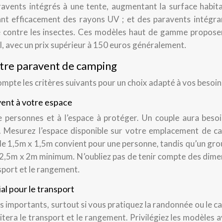
avents intégrés à une tente, augmentant la surface habita
geant efficacement des rayons UV ; et des paravents intégra
e contre les insectes. Ces modèles haut de gamme propose
, avec un prix supérieur à 150 euros généralement.
votre paravent de camping
mpte les critères suivants pour un choix adapté à vos besoin
avent à votre espace
 personnes et à l’espace à protéger. Un couple aura besoi
. Mesurez l’espace disponible sur votre emplacement de c
de 1,5m x 1,5m convient pour une personne, tandis qu’un gr
2,5m x 2m minimum. N’oubliez pas de tenir compte des dime
nsport et le rangement.
al pour le transport
s importants, surtout si vous pratiquez la randonnée ou le 
tera le transport et le rangement. Privilégiez les modèles 