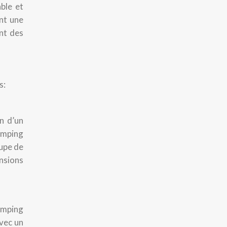
ble et
nt une
nt des
s:
n d’un
amping
oupe de
nsions
camping
avec un