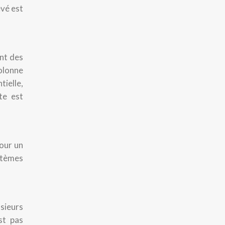
evé est
ont des
colonne
ielle,
te est
pour un
stèmes
sieurs
st pas