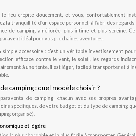
l, le feu crépite doucement, et vous, confortablement inst
 la tranquillité d’un espace personnel, à l’abri des regards
nce de camping améliorée, plus intime et plus sereine. Ce
le paravent idéal pour vos prochaines aventures.
 simple accessoire : c’est un véritable investissement pour
ection efficace contre le vent, le soleil, les regards indisc
rement à une tente, il est léger, facile à transporter et à ins
able.
de camping : quel modèle choisir ?
aravents de camping, chacun avec ses propres avanta
soins spécifiques, de votre budget et du type de camping qu
ping organisé).
économique et légère
tion la plus abordable et la plus facile à transporter. Génér