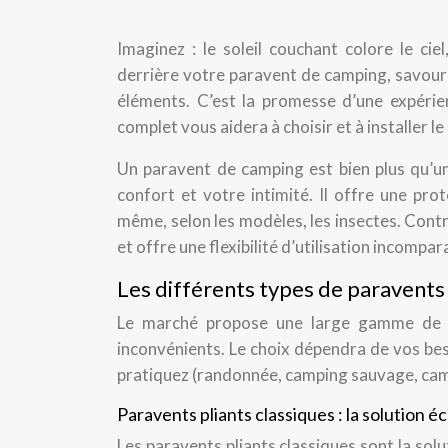
Imaginez : le soleil couchant colore le cie
derrière votre paravent de camping, savourez
éléments. C’est la promesse d’une expérie
complet vous aidera à choisir et à installer 
Un paravent de camping est bien plus qu’un
confort et votre intimité. Il offre une prot
même, selon les modèles, les insectes. Contrai
et offre une flexibilité d’utilisation incompar
Les différents types de paravents 
Le marché propose une large gamme de p
inconvénients. Le choix dépendra de vos be
pratiquez (randonnée, camping sauvage, cam
Paravents pliants classiques : la solution 
Les paravents pliants classiques sont la solu