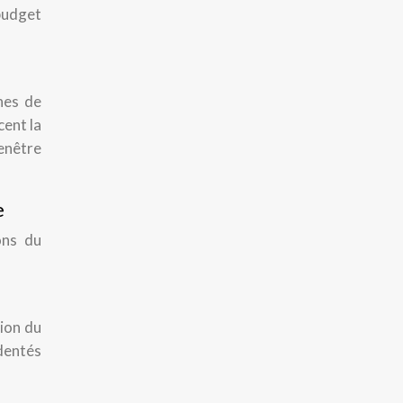
 budget
hes de
cent la
enêtre
e
ons du
tion du
identés