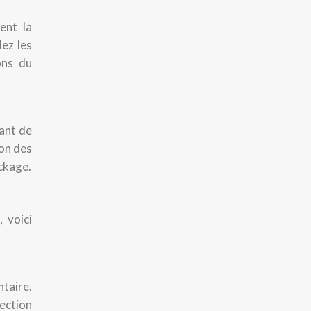
ent la
dez les
ons du
ant de
ion des
ckage.
 voici
ntaire.
ection