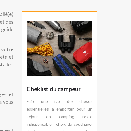
allé(e)
 et des
 guide
 votre
rets et
taller,
Cheklist du campeur
ges et
e vous
Faire une liste des choses
essentielles à emporter pour un
séjour en camping reste
indispensable : choix du couchage,
alement