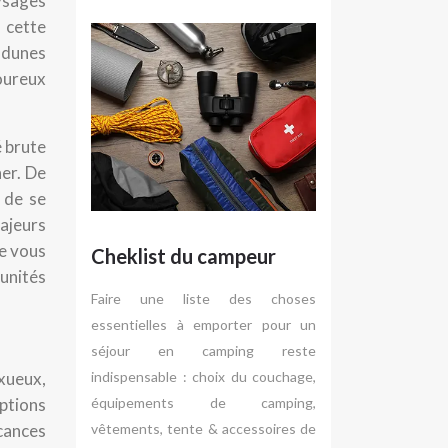
ysages
 cette
, dunes
moureux
é brute
ner. De
 de se
majeurs
de vous
Cheklist du campeur
tunités
Faire une liste des choses
essentielles à emporter pour un
séjour en camping reste
xueux,
indispensable : choix du couchage,
ptions
équipements de camping,
acances
vêtements, tente & accessoires de