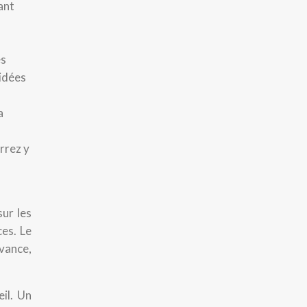
ant
es
uidées
a
rrez y
ur les
ces. Le
avance,
il. Un