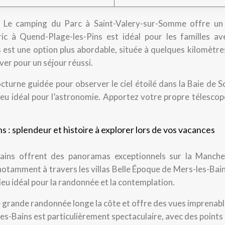
:
Le camping du Parc à Saint-Valery-sur-Somme offre un
ic à Quend-Plage-les-Pins est idéal pour les familles av
est une option plus abordable, située à quelques kilomètre
rver pour un séjour réussi.
octurne guidée pour observer le ciel étoilé dans la Baie de
lieu idéal pour l’astronomie. Apportez votre propre télesco
ns : splendeur et histoire à explorer lors de vos vacances
Bains offrent des panoramas exceptionnels sur la Manche.
notamment à travers les villas Belle Époque de Mers-les-Bai
lieu idéal pour la randonnée et la contemplation.
e grande randonnée longe la côte et offre des vues imprenabl
-les-Bains est particulièrement spectaculaire, avec des points