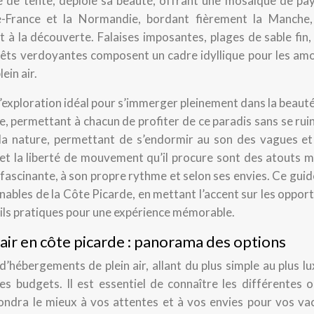
e de tente, déploie sa beauté, offrant une mosaïque de pa
e-France et la Normandie, bordant fièrement la Manche,
et à la découverte. Falaises imposantes, plages de sable fin
forêts verdoyantes composent un cadre idyllique pour les a
ein air.
 d’exploration idéal pour s’immerger pleinement dans la beaut
le, permettant à chacun de profiter de ce paradis sans se rui
c la nature, permettant de s’endormir au son des vagues et
té et la liberté de mouvement qu’il procure sont des atouts 
fascinante, à son propre rythme et selon ses envies. Ce gui
ables de la Côte Picarde, en mettant l’accent sur les oppor
ils pratiques pour une expérience mémorable.
air en côte picarde : panorama des options
hébergements de plein air, allant du plus simple au plus lu
es budgets. Il est essentiel de connaître les différentes o
spondra le mieux à vos attentes et à vos envies pour vos v