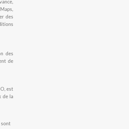
avance,
e Maps,
er des
itions
on des
ent de
CO, est
x de la
 sont