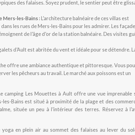
piques des falaises. Soyez prudent, le sentier peut être gliss
e Mers-les-Bains :
L’architecture balnéaire de ces villas est
 dans les rues de Mers-les-Bains pour les admirer. Les façad
émoignent de l’âge d’or de la station balnéaire. Des visites g
galets d’Ault est abritée du vent et idéale pour se détendre. L
che offre une ambiance authentique et pittoresque. Vous pou
erver les pêcheurs au travail. Le marché aux poissons est un
Le camping Les Mouettes à Ault offre une vue imprenable s
s-les-Bains est situé à proximité de la plage et des commer
lme, située un peu à l’intérieur des terres. Réservez à l’
 yoga en plein air au sommet des falaises au lever du sole