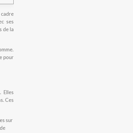
 cadre
ec ses
s de la
 Somme.
pe pour
 Elles
ns. Ces
es sur
 de