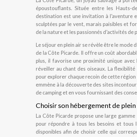
La Côte Picarde, un joyau sauvage à porté
époustouflants. Située entre les Hauts-d
destination est une invitation à l’aventure 
sculptées par le vent, marais paisibles et 
de la nature et les passionnés d’activités de pl
Le séjour en plein air se révèle être le mode
de la Côte Picarde. Il offre un coût abordab
plus, il favorise une proximité unique ave
réveiller au chant des oiseaux. La flexibili
pour explorer chaque recoin de cette région 
emmène à la découverte des sites incontourn
de camping et en vous fournissant des conse
Choisir son hébergement de plein 
La Côte Picarde propose une large gamme d’
pour répondre à tous les besoins et tous l
disponibles afin de choisir celle qui corre