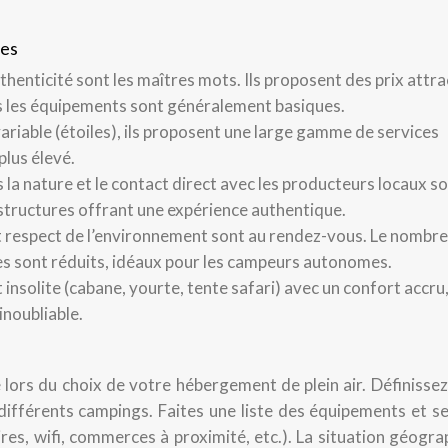
les
uthenticité sont les maîtres mots. Ils proposent des prix attra
is les équipements sont généralement basiques.
ariable (étoiles), ils proposent une large gamme de services
plus élevé.
 la nature et le contact direct avec les producteurs locaux s
 structures offrant une expérience authentique.
 respect de l’environnement sont au rendez-vous. Le nombre
ces sont réduits, idéaux pour les campeurs autonomes.
nsolite (cabane, yourte, tente safari) avec un confort accru
inoubliable.
 lors du choix de votre hébergement de plein air. Définisse
fférents campings. Faites une liste des équipements et se
aires, wifi, commerces à proximité, etc.). La situation géogr