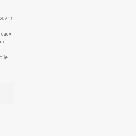
ouvrir
seaux
 du
oile