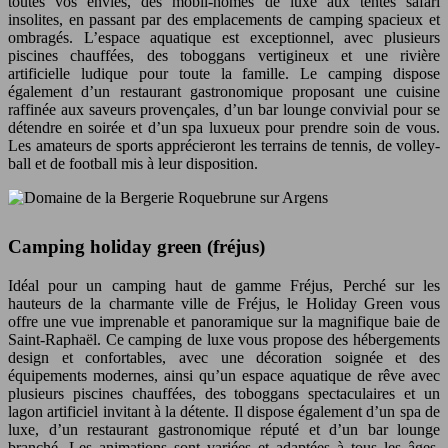
toutes vos envies, des mobil-homes de luxe aux tentes safari
insolites, en passant par des emplacements de camping spacieux et
ombragés. L’espace aquatique est exceptionnel, avec plusieurs
piscines chauffées, des toboggans vertigineux et une rivière
artificielle ludique pour toute la famille. Le camping dispose
également d’un restaurant gastronomique proposant une cuisine
raffinée aux saveurs provençales, d’un bar lounge convivial pour se
détendre en soirée et d’un spa luxueux pour prendre soin de vous.
Les amateurs de sports apprécieront les terrains de tennis, de volley-
ball et de football mis à leur disposition.
Camping holiday green (fréjus)
Idéal pour un camping haut de gamme Fréjus, Perché sur les
hauteurs de la charmante ville de Fréjus, le Holiday Green vous
offre une vue imprenable et panoramique sur la magnifique baie de
Saint-Raphaël. Ce camping de luxe vous propose des hébergements
design et confortables, avec une décoration soignée et des
équipements modernes, ainsi qu’un espace aquatique de rêve avec
plusieurs piscines chauffées, des toboggans spectaculaires et un
lagon artificiel invitant à la détente. Il dispose également d’un spa de
luxe, d’un restaurant gastronomique réputé et d’un bar lounge
branché. Les animations sont variées et adaptées à tous les âges,